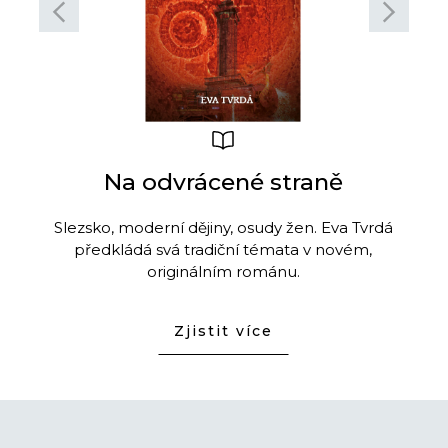
Na odvrácené straně
3.
Slezsko, moderní dějiny, osudy žen. Eva Tvrdá
Příb
předkládá svá tradiční témata v novém,
originálním románu.
Zjistit více