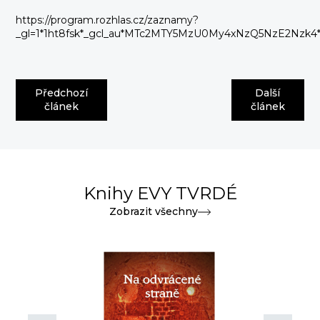
https://program.rozhlas.cz/zaznamy?
_gl=1*1ht8fsk*_gcl_au*MTc2MTY5MzU0My4xNzQ5NzE2
Předchozí
Další
článek
článek
Knihy EVY TVRDÉ
Zobrazit všechny