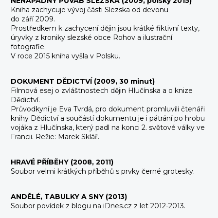
NENÁPADNÝ PŮVAB SLEZSKA (2009, polsky 2015)
Kniha zachycuje vývoj části Slezska od devonu
do září 2009.
Prostředkem k zachycení dějin jsou krátké fiktivní texty,
úryvky z kroniky slezské obce Rohov a ilustrační
fotografie.
V roce 2015 kniha vyšla v Polsku.
DOKUMENT DĚDICTVÍ (2009, 30 minut)
Filmová esej o zvláštnostech dějin Hlučínska a o knize
Dědictví.
Průvodkyní je Eva Tvrdá, pro dokument promluvili čtenáři
knihy Dědictví a součástí dokumentu je i pátrání po hrobu
vojáka z Hlučínska, který padl na konci 2. světové války ve
Francii. Režie: Marek Sklář.
HRAVÉ PŘÍBĚHY (2008, 2011)
Soubor velmi krátkých příběhů s prvky černé grotesky.
ANDĚLÉ, TABULKY A SNY (2013)
Soubor povídek z blogu na
iDnes.cz
z let 2012-2013.