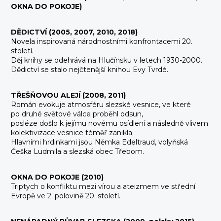
OKNA DO POKOJE)
DĚDICTVÍ (2005, 2007, 2010, 2018)
Novela inspirovaná národnostními konfrontacemi 20.
století.
Děj knihy se odehrává na Hlučínsku v letech 1930-2000.
Dědictví se stalo nejčtenější knihou Evy Tvrdé.
TŘEŠŇOVOU ALEJÍ (2008, 2011)
Román evokuje atmosféru slezské vesnice, ve které
po druhé světové válce proběhl odsun,
posléze došlo k jejímu novému osídlení a následně vlivem
kolektivizace vesnice téměř zanikla.
Hlavními hrdinkami jsou Němka Edeltraud, volyňská
Češka Ludmila a slezská obec Třebom.
OKNA DO POKOJE (2010)
Triptych o konfliktu mezi vírou a ateizmem ve střední
Evropě ve 2. polovině 20. století.