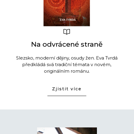
Na odvrácené straně
3.
Slezsko, moderní dějiny, osudy žen. Eva Tvrdá
Příb
předkládá svá tradiční témata v novém,
originálním románu.
Zjistit více