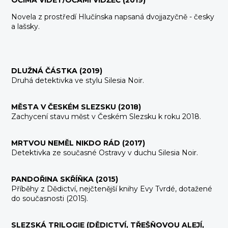
OČI
MA VIDĚT/OČAMI VIDŹEČ (2019)
Novela z prostředí Hlučínska napsaná dvojjazyčně - česky
a lašsky.
DLUŽNÁ ČÁSTKA (2019)
Druhá detektivka ve stylu Silesia Noir.
MĚSTA V ČESKÉM SLEZSKU (2018)
Zachycení stavu měst v Českém Slezsku k roku 2018.
MRTVOU NEMĚL NIKDO RÁD (2017)
Detektivka ze současné Ostravy v duchu Silesia Noir.
PANDOŘINA SKŘÍŇKA (2015)
Příběhy z Dědictví, nejčtenější knihy Evy Tvrdé, dotažené
do současnosti (2015).
SLEZSKÁ TRILOGIE (DĚDICTVÍ, TŘEŠŇOVOU ALEJÍ,